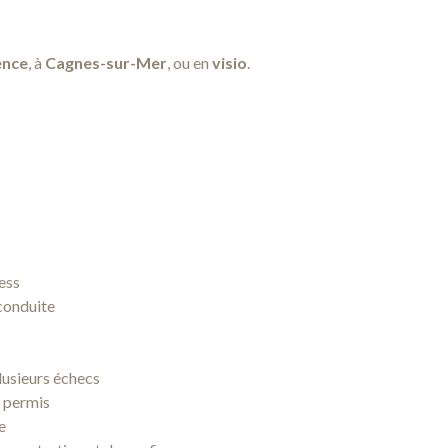
ence
, à
Cagnes-sur-Mer
, ou en
visio
.
ress
 conduite
lusieurs échecs
u permis
ie